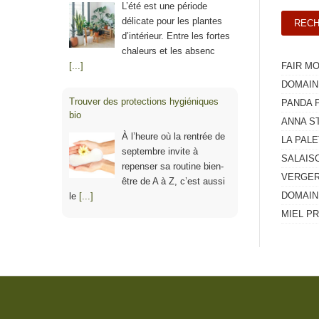
L’été est une période
délicate pour les plantes
d’intérieur. Entre les fortes
chaleurs et les absenc
[...]
FAIR M
DOMAIN
Trouver des protections hygiéniques
PANDA 
bio
ANNA S
À l’heure où la rentrée de
LA PAL
septembre invite à
SALAIS
repenser sa routine bien-
VERGERS
être de A à Z, c’est aussi
DOMAIN
le
[...]
MIEL P