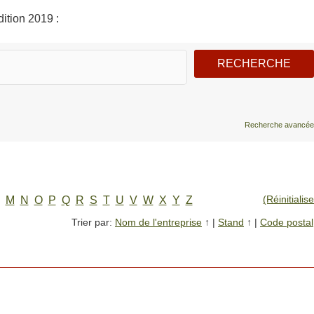
ition 2019 :
Recherche avancée
(Réinitialise
M
N
O
P
Q
R
S
T
U
V
W
X
Y
Z
Trier par:
Nom de l'entreprise
↑
|
Stand
↑
|
Code postal