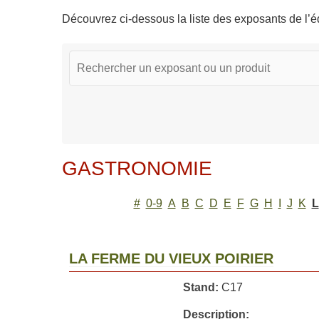
Découvrez ci-dessous la liste des exposants de l’éd
GASTRONOMIE
#
0-9
A
B
C
D
E
F
G
H
I
J
K
L
LA FERME DU VIEUX POIRIER
Stand:
C17
Description: