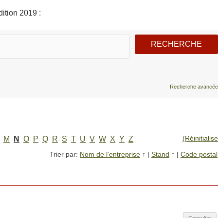
ition 2019 :
Recherche avancée
(Réinitialise
M
N
O
P
Q
R
S
T
U
V
W
X
Y
Z
Trier par:
Nom de l'entreprise
↑
|
Stand
↑
|
Code postal