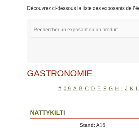
Découvrez ci-dessous la liste des exposants de l’éd
GASTRONOMIE
#
0-9
A
B
C
D
E
F
G
H
I
J
K
L
NATTYKILTI
Stand:
A16