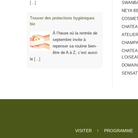
[...]
SWANBA
NEYA B
Trouver des protections hygiéniques
COSMET
bio
CHATEA
À l’heure où la rentrée de
ATELIER
septembre invite à
CHAMPA
repenser sa routine bien-
CHATEA
être de A à Z, c’est aussi
L’OISEA
le
[...]
DOMAINE
SENSATI
VISITER
PROGRAMME