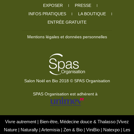
EXPOSER
PRESSE
INFOS PRATIQUES
LA BOUTIQUE
ENTRÉE GRATUITE
Mentions légales et données personnelles
Salon Noël en Bio 2018 © SPAS Organisation
SPAS Organisation est adhérent à
Vivre autrement
|
Bien-être, Médecine douce & Thalasso
|
Vivez
Nature
|
Naturally
|
Artemisia
|
Zen & Bio
|
ViniBio
|
Natexpo
|
Les