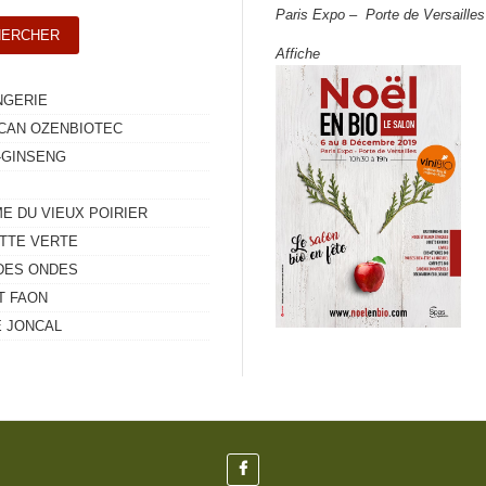
Paris Expo – Porte de Versailles
Affiche
NGERIE
CAN OZENBIOTEC
-GINSENG
M
E DU VIEUX POIRIER
ETTE VERTE
DES ONDES
T FAON
E JONCAL