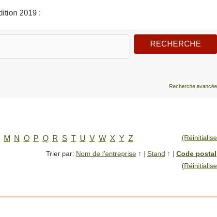
ition 2019 :
Recherche avancée
(Réinitialise
M
N
O
P
Q
R
S
T
U
V
W
X
Y
Z
Trier par:
Nom de l'entreprise
↑
|
Stand
↑
|
Code postal
(
Réinitialise