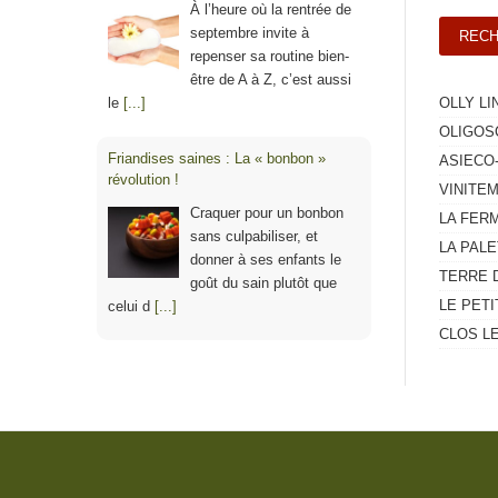
À l’heure où la rentrée de
septembre invite à
repenser sa routine bien-
être de A à Z, c’est aussi
le
[...]
OLLY LI
OLIGOS
Friandises saines : La « bonbon »
ASIECO
révolution !
VINITE
Craquer pour un bonbon
LA FERM
sans culpabiliser, et
LA PAL
donner à ses enfants le
TERRE 
goût du sain plutôt que
LE PETI
celui d
[...]
CLOS L