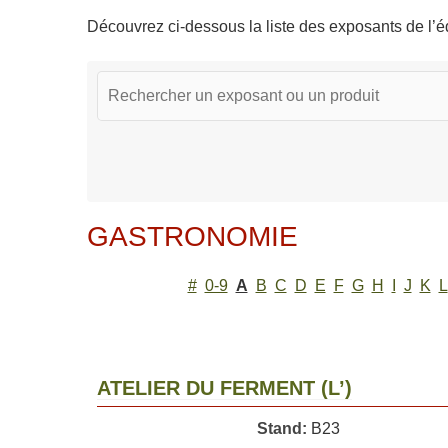
Découvrez ci-dessous la liste des exposants de l’éd
GASTRONOMIE
#
0-9
A
B
C
D
E
F
G
H
I
J
K
L
ATELIER DU FERMENT (L’)
Stand:
B23