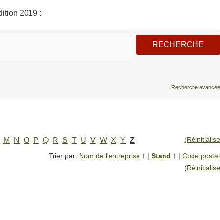
ition 2019 :
Recherche avancée
(Réinitialise
M
N
O
P
Q
R
S
T
U
V
W
X
Y
Z
Trier par:
Nom de l'entreprise
↑
|
Stand
↑
|
Code postal
(
Réinitialise