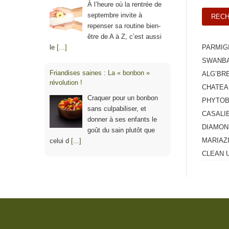
À l’heure où la rentrée de
septembre invite à
repenser sa routine bien-
être de A à Z, c’est aussi
le
[...]
PARMIG
SWANBA
Friandises saines : La « bonbon »
ALG’BR
révolution !
CHATEA
Craquer pour un bonbon
PHYTOB
sans culpabiliser, et
CASALI
donner à ses enfants le
DIAMON
goût du sain plutôt que
MARIAZ
celui d
[...]
CLEAN 