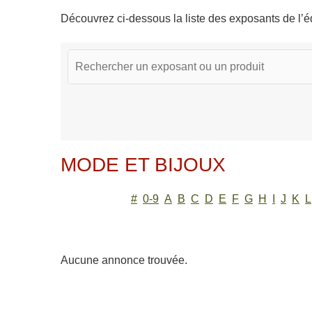
Découvrez ci-dessous la liste des exposants de l’éd
MODE ET BIJOUX
#
0-9
A
B
C
D
E
F
G
H
I
J
K
L
Aucune annonce trouvée.