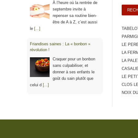
À l’heure où la rentrée de
septembre invite à
repenser sa routine bien-
être de A à Z, c’est aussi
le
[...]
TABELO
PARMIG
Friandises saines : La « bonbon »
LE PER
révolution !
LA FERM
Craquer pour un bonbon
LA PAL
sans culpabiliser, et
CASALI
donner à ses enfants le
LE PETI
goût du sain plutôt que
CLOS L
celui d
[...]
NOIX D