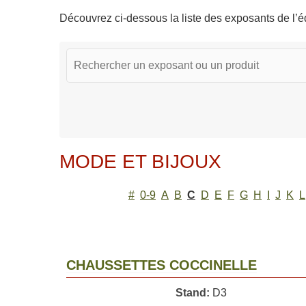
Découvrez ci-dessous la liste des exposants de l’éd
MODE ET BIJOUX
#
0-9
A
B
C
D
E
F
G
H
I
J
K
L
CHAUSSETTES COCCINELLE
Stand:
D3