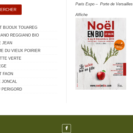
Paris Expo – Porte de Versailles
Affiche
T BIJOUX TOUAREG
IANO REGGIANO BIO
E JEAN
E DU VIEUX POIRIER
ETTE VERTE
EGE
T FAON
E JONCAL
U PERIGORD