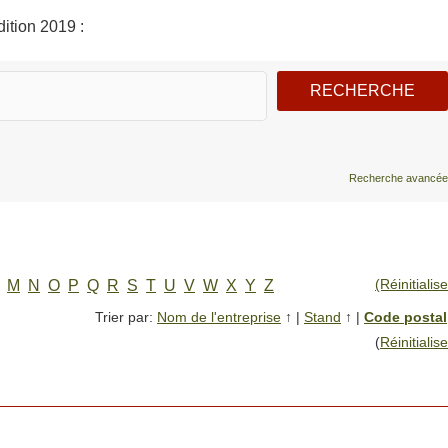
ition 2019 :
Recherche avancée
(Réinitialise
M
N
O
P
Q
R
S
T
U
V
W
X
Y
Z
Trier par:
Nom de l'entreprise
↑
|
Stand
↑
|
Code postal
(
Réinitialise