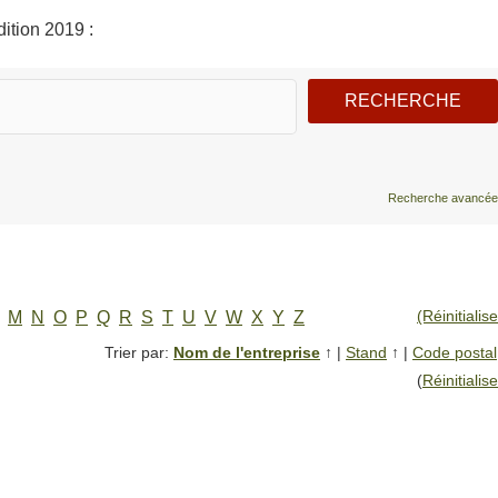
ition 2019 :
Recherche avancée
(Réinitialise
M
N
O
P
Q
R
S
T
U
V
W
X
Y
Z
Trier par:
Nom de l'entreprise
↑
|
Stand
↑
|
Code postal
(
Réinitialise