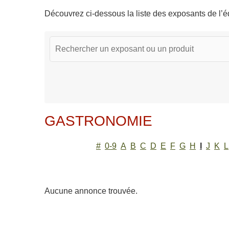
Découvrez ci-dessous la liste des exposants de l’éd
GASTRONOMIE
#
0-9
A
B
C
D
E
F
G
H
I
J
K
L
Aucune annonce trouvée.