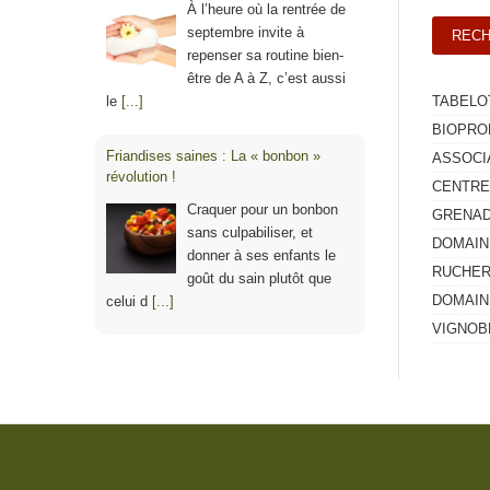
À l’heure où la rentrée de
septembre invite à
repenser sa routine bien-
être de A à Z, c’est aussi
le
[...]
TABELO
BIOPRO
Friandises saines : La « bonbon »
ASSOCI
révolution !
CENTRE
Craquer pour un bonbon
GRENAD
sans culpabiliser, et
DOMAIN
donner à ses enfants le
RUCHER
goût du sain plutôt que
DOMAIN
celui d
[...]
VIGNOB