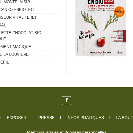
U MONTPLAISIR
CAN OZENBIOTEC
SEUR VITALITE (L’)
RAL
LETTE CHOCOLAT BIO
BLE
MENT MAGIQUE
E LA LOUVIERE
EPIL
EXPOSER
PRESSE
INFOS PRATIQUES
LA BOU
Mentions légales et données personnelles