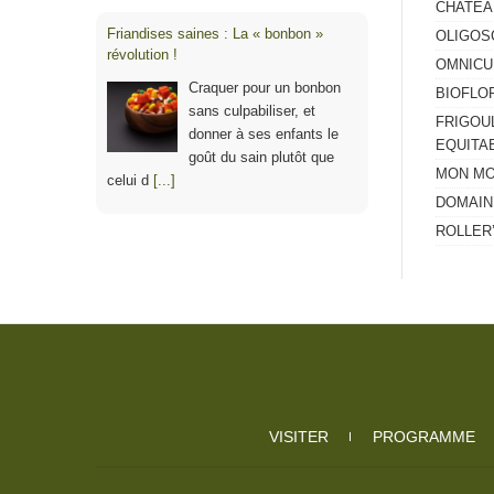
CHATEA
Friandises saines : La « bonbon »
OLIGOS
révolution !
OMNICUI
Craquer pour un bonbon
BIOFLO
sans culpabiliser, et
FRIGOU
donner à ses enfants le
EQUITA
goût du sain plutôt que
MON MO
celui d
[...]
DOMAIN
ROLLER’
VISITER
PROGRAMME