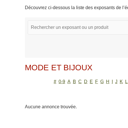
Découvrez ci-dessous la liste des exposants de l’éd
MODE ET BIJOUX
#
0-9
A
B
C
D
E
F
G
H
I
J
K
L
Aucune annonce trouvée.