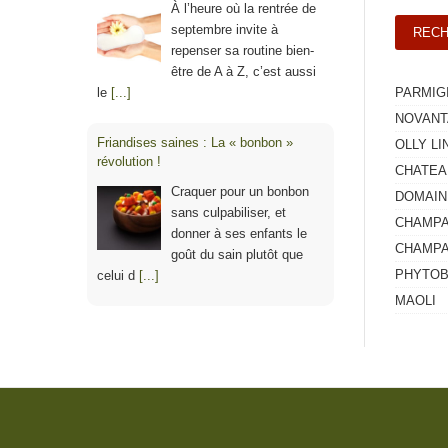
À l’heure où la rentrée de
septembre invite à
repenser sa routine bien-
être de A à Z, c’est aussi
le
[...]
PARMIG
NOVANT
Friandises saines : La « bonbon »
OLLY LI
révolution !
CHATEA
Craquer pour un bonbon
DOMAIN
sans culpabiliser, et
CHAMPA
donner à ses enfants le
CHAMPA
goût du sain plutôt que
PHYTOB
celui d
[...]
MAOLI