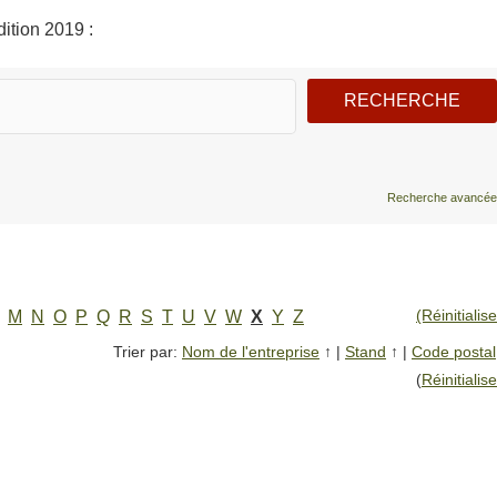
ition 2019 :
Recherche avancée
(Réinitialise
M
N
O
P
Q
R
S
T
U
V
W
X
Y
Z
Trier par:
Nom de l'entreprise
↑
|
Stand
↑
|
Code postal
(
Réinitialise