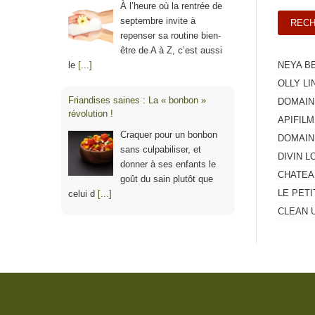
À l’heure où la rentrée de
septembre invite à
repenser sa routine bien-
être de A à Z, c’est aussi
le
[...]
NEYA B
OLLY LI
Friandises saines : La « bonbon »
DOMAIN
révolution !
APIFILM
Craquer pour un bonbon
DOMAIN
sans culpabiliser, et
DIVIN L
donner à ses enfants le
CHATEA
goût du sain plutôt que
LE PET
celui d
[...]
CLEAN 