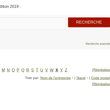
ition 2019 :
Recherche avancée
(Réinitialise
M
N
O
P
Q
R
S
T
U
V
W
X
Y
Z
Trier par:
Nom de l'entreprise
↑
|
Stand
↑
|
Code postal
(
Réinitialise