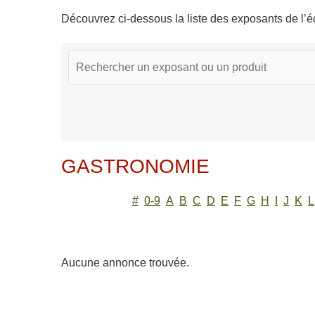
Découvrez ci-dessous la liste des exposants de l’éd
GASTRONOMIE
#
0-9
A
B
C
D
E
F
G
H
I
J
K
L
Aucune annonce trouvée.