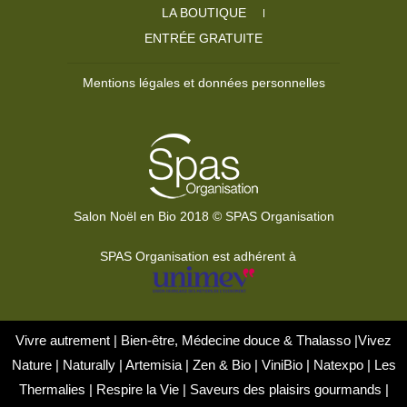
LA BOUTIQUE
ENTRÉE GRATUITE
Mentions légales et données personnelles
Salon Noël en Bio 2018 © SPAS Organisation
SPAS Organisation est adhérent à
Vivre autrement
|
Bien-être, Médecine douce & Thalasso
|
Vivez
Nature
|
Naturally
|
Artemisia
|
Zen & Bio
|
ViniBio
|
Natexpo
|
Les
Thermalies
|
Respire la Vie
|
Saveurs des plaisirs gourmands
|