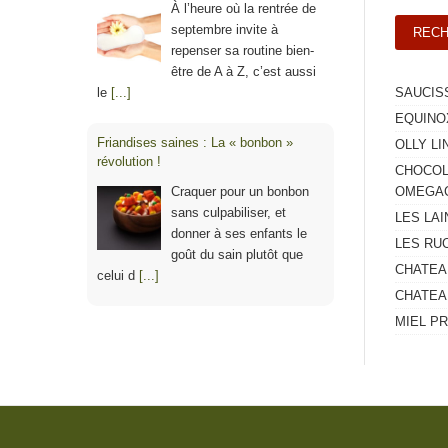
À l’heure où la rentrée de
septembre invite à
repenser sa routine bien-
être de A à Z, c’est aussi
le
[...]
SAUCIS
EQUINO
Friandises saines : La « bonbon »
OLLY LI
révolution !
CHOCOL
Craquer pour un bonbon
OMEGA
sans culpabiliser, et
LES LA
donner à ses enfants le
LES RU
goût du sain plutôt que
CHATEA
celui d
[...]
CHATEA
MIEL P