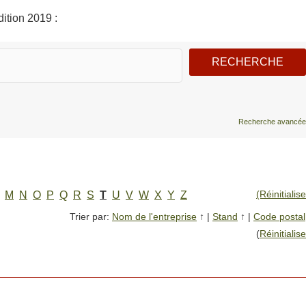
ition 2019 :
Recherche avancée
(Réinitialise
M
N
O
P
Q
R
S
T
U
V
W
X
Y
Z
Trier par:
Nom de l'entreprise
↑
|
Stand
↑
|
Code postal
(
Réinitialise