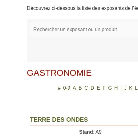
Découvrez ci-dessous la liste des exposants de l’éd
GASTRONOMIE
#
0-9
A
B
C
D
E
F
G
H
I
J
K
L
TERRE DES ONDES
Stand:
A9