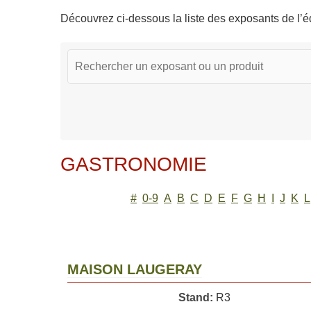
Découvrez ci-dessous la liste des exposants de l’éd
GASTRONOMIE
#
0-9
A
B
C
D
E
F
G
H
I
J
K
L
MAISON LAUGERAY
Stand:
R3