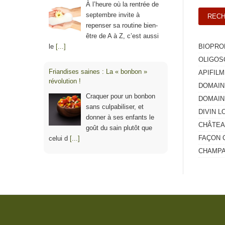
À l’heure où la rentrée de
septembre invite à
repenser sa routine bien-
être de A à Z, c’est aussi
le
[...]
BIOPRO
OLIGOS
Friandises saines : La « bonbon »
APIFILM
révolution !
DOMAIN
Craquer pour un bonbon
DOMAIN
sans culpabiliser, et
DIVIN L
donner à ses enfants le
CHÂTEA
goût du sain plutôt que
FAÇON 
celui d
[...]
CHAMPA