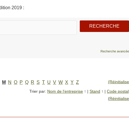
ition 2019 :
Recherche avancée
(Réinitialise
M
N
O
P
Q
R
S
T
U
V
W
X
Y
Z
Trier par:
Nom de l'entreprise
↑
|
Stand
↑
|
Code postal
(
Réinitialise